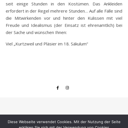
seit einige Stunden in den Kostümen. Das Ankleiden
erfordert in der Regel mehrere Stunden… Auf alle Fälle sind
die Mitwirkenden vor und hinter den Kulissen mit viel
Freude und Idealismus (der Einsatz ist ehrenamtlich) bei
der Sache und wünschen Ihnen:
Viel „Kurtzweil und Pläsier im 18. Säkulum“
© 2026 - Heimatverein Ansbach e. V. |
Bard Theme von
WP Royal
.
Diese Webseite verwendet Cookies. Mit der Nutzung der Seite
erklären Sie sich mit der Verwendung von Cookies